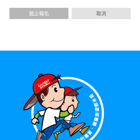
策，其資料處理措施不適用於本公司隱私權保護政策。
您個人在本網站上的聊天室或討論區中任意公開個人資料的行
截止報名
取消
為，在非經加密的保護下，亦不適用於本公司隱私權保護政
策。
資料的蒐集與使用方式:
為了在本網站提供您最佳的互動性服務，可能會請您提供相關
個人的資料，其範圍如下：
本網站在您使用服務信箱、問卷調查等互動性功能時，會保留
您所提供的姓名、電子郵件地址、聯絡方式及使用時間等。
於一般瀏覽時，伺服器會自行記錄相關行徑，包括您使用連線
設備的 IP 位址、使用時間、使用的瀏覽器、瀏覽及點選資料記
錄等，做為我們增進網站服務的參考依據，此記錄為內部應
用，決不對外公布。
為提供精確的服務，我們會將收集的問卷調查內容進行統計與
分析，分析結果之統計數據或說明文字呈現，除供內部研究
外，我們會視需要公佈統計數據及說明文字，但不涉及特定個
人之資料。
除非取得您的同意或其他法令之特別規定，本網站絕不會將您
的個人資料揭露予第三人或使用於蒐集目的以外之其他用途。
在您於本網站註冊帳號、使用本網站相關產品、服務、活動或
贈獎時，本網站會收集您的個人識別資料，本網站也可以從商