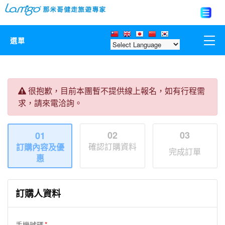
選單
那米哥莊園
很抱歉，目前本團暫不提供線上報名，如有行程需
中國
求，請來電洽詢。
日本
02
03
01
確認訂購資料
訂購內容及優
亞洲韓國
完成訂單
惠
歐美紐澳
訂購人資料
台灣
手機號碼