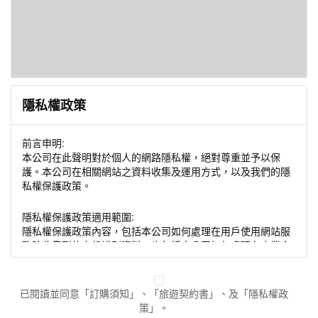
隱私權政策
前言申明:
本公司在此聲明對於個人的網路隱私權，絕對尊重並予以保
護。本公司在相關網站之資料收集及運用方式，以及我們的隱
私權保護政策。
隱私權保護政策適用範圍:
隱私權保護政策內容，包括本公司如何處理在用戶使用網站服
務時收集到的身份識別資料，也包括本公司如何處理在商業合
作與本公司合作時分享的任何身份識別資料。隱私權保護政策
不適用於本公司以外的公司或網站群，與非本站所僱用或管理
人員。例如您透過本公司旗下網站上的廣告廠商連結，這些置
已閱讀並同意「訂購須知」、「旅遊契約書」、及「隱私權政
放連結的廠商也可能蒐集您個人的資料。對於您主動提供的個
策」。
人資訊，這些廣告廠商或連結網站有其個別的隱私權保護政