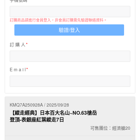
夯講座
自由行
訂購商品請進行會員登入，非會員訂購需先驗證聯絡資料。
驗證/登入
訂 購 人
E m a i l
KMQ7A250928A / 2025/09/28
【縱走經典】日本百大名山~NO.63槍岳
登頂-表銀座紅葉縱走7日
可售團位：經濟艙
20