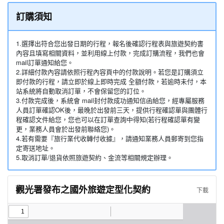
訂購須知
1.選擇出符合您出發日期的行程，報名後確認行程表與旅遊契約書
內容且填寫相關資料，並利用線上付款，完成訂購流程，我們也會
mail訂單通知給您。
2.詳細付款內容請依照行程內容頁中的付款說明。若您是訂購須立
即付款的行程，請立即於線上即時完成 全額付款，若逾時未付，本
站系統將自動取消訂單，不會保留您的訂位。
3.付款完成後，系統會 mail封付款成功通知信函給您，經專屬服務
人員訂單確認OK後，最晚於出發前三天，提供行程確認單與團體行
程確認文件給您，您也可以在訂單查詢中得知(若行程確認單有變
更，業務人員會於出發前聯絡您)。
4.若有需要『旅行業代收轉付收據』，請通知業務人員郵寄到您指
定寄送地址。
5.取消訂單/退貨依照旅遊契約、金流等相關規定辦理。
觀光署發布之國外旅遊定型化契約
下載