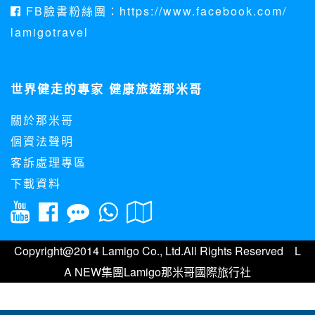
資料使用:
FB臉書粉絲團：https://www.facebook.com/
本公司不會向任何人出售或出借您的個人識別資料。
lamigotravel
在以下情況下， 本公司會向其他人士或公司提供您的個人識別
資料：
1.遵守法令或政府機關的要求；或我們發覺您在網站上的行為
違反本公司旗下網站的會員條款或產品、服務的特定使用指
世界健走的專家 健康旅遊那米哥
南。
2.為了保護使用者個人隱私，我們無法為您查詢其他使用者的
關於那米哥
帳號資料。若您有相關法律上問題需查閱他人資料時，請務必
向警政單位提出告訴，我們將全力配合警政單位調查並提供所
個資法聲明
有相關資料，以協助調查及破案！
客訴處理專區
自我保護措施:
下載資料
請妥善保管您在本公司及相關企業伙伴網站的帳號、密碼或個
人資料，不要將任何資料、密碼提供給任何人。並在您使用完
本公司相關企業伙伴網站所提供的服務後，務必記得登出帳戶
或關閉網頁瀏覽器，以防止他人讀取您的個人資料。
倘若您發現有任何非經授權的第三者使用您的帳號進行任何詢
Copyright@2014 Lamigo Co., Ltd.All Rights Reserved L
問或訂購時，請立即通知本站。
A NEW集團Lamigo那米哥國際旅行社