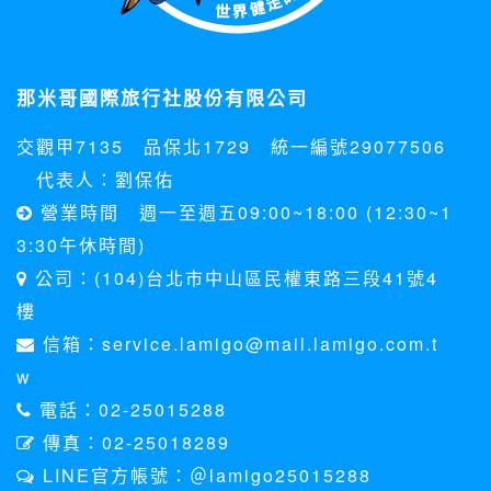
業夥伴處取得個人資料。
當客戶在本網站註冊時，我們會取得您的姓名、電話、住址、
身份證字號、電子郵件、出生日期、性別、行業等相關資料，
當您註冊成功，並登入使用我們的服務後，我們即取得您的資
那米哥國際旅行社股份有限公司
料。註冊時，本網站取得您的姓名、電話、住址、身份證字
號、電子郵件、出生日期、性別、行業等相關資料，當您註冊
交觀甲7135 品保北1729 統一編號29077506
成功，並登入使用我們的服務後，本網站即取得您的資料。
其他除了上述，會保留您在上網瀏覽或查詢時，伺服器自行產
代表人：劉保佑
生的相關記錄，包括您使用連線設備的 IP 位址、使用時間、使
營業時間 週一至週五09:00~18:00 (12:30~1
用的瀏覽器、瀏覽及點選資料紀錄等。本網站會對個別連線者
的瀏覽器予以標示，歸納使用者瀏覽器在本網站內部所瀏覽的
3:30午休時間)
網頁，除非您願意告知您的個人資料，否則本網站不會也無法
公司：(104)台北市中山區民權東路三段41號4
將此項記錄和您對應。請您注意，在本網站網刊登廣告之廠
商，或與連結本網站，也可能蒐集您個人的資料。對於您主動
樓
提供的個人資訊，這些廣告廠商、或連結網站有其個別的私權
信箱：service.lamigo@mail.lamigo.com.t
保護政策，其資料處理措施不適用本網站隱私權保護政策，本
公司不負任何連帶責任。
w
本網站將在事前或註冊登錄取得您的同意後，傳送商業性資料
電話：02-25015288
或電子郵件給您。本公司除了在該資料或電子郵件上註明是由
本公司發送，也會在該資料或電子郵件上提供您能隨時停止接
傳真：02-25018289
收這些資料或電子郵件的方法及說明。
LINE官方帳號：＠lamigo25015288