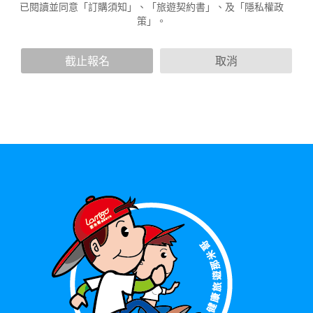
人員。例如您透過本公司旗下網站上的廣告廠商連結，這些置
已閱讀並同意「訂購須知」、「旅遊契約書」、及「隱私權政
放連結的廠商也可能蒐集您個人的資料。對於您主動提供的個
策」。
人資訊，這些廣告廠商或連結網站有其個別的隱私權保護政
策，其資料處理措施不適用於本公司隱私權保護政策。
您個人在本網站上的聊天室或討論區中任意公開個人資料的行
截止報名
取消
為，在非經加密的保護下，亦不適用於本公司隱私權保護政
策。
資料的蒐集與使用方式:
為了在本網站提供您最佳的互動性服務，可能會請您提供相關
個人的資料，其範圍如下：
本網站在您使用服務信箱、問卷調查等互動性功能時，會保留
您所提供的姓名、電子郵件地址、聯絡方式及使用時間等。
於一般瀏覽時，伺服器會自行記錄相關行徑，包括您使用連線
設備的 IP 位址、使用時間、使用的瀏覽器、瀏覽及點選資料記
錄等，做為我們增進網站服務的參考依據，此記錄為內部應
用，決不對外公布。
為提供精確的服務，我們會將收集的問卷調查內容進行統計與
分析，分析結果之統計數據或說明文字呈現，除供內部研究
外，我們會視需要公佈統計數據及說明文字，但不涉及特定個
人之資料。
除非取得您的同意或其他法令之特別規定，本網站絕不會將您
的個人資料揭露予第三人或使用於蒐集目的以外之其他用途。