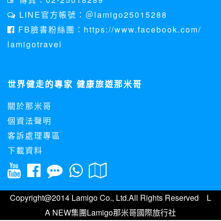
收這些資料或電子郵件的方法及說明。
LINE官方帳號：＠lamigo25015288
資料使用:
FB臉書粉絲團：https://www.facebook.com/
本公司不會向任何人出售或出借您的個人識別資料。
lamigotravel
在以下情況下， 本公司會向其他人士或公司提供您的個人識別
資料：
1.遵守法令或政府機關的要求；或我們發覺您在網站上的行為
違反本公司旗下網站的會員條款或產品、服務的特定使用指
世界健走的專家 健康旅遊那米哥
南。
2.為了保護使用者個人隱私，我們無法為您查詢其他使用者的
關於那米哥
帳號資料。若您有相關法律上問題需查閱他人資料時，請務必
向警政單位提出告訴，我們將全力配合警政單位調查並提供所
個資法聲明
有相關資料，以協助調查及破案！
客訴處理專區
自我保護措施:
下載資料
請妥善保管您在本公司及相關企業伙伴網站的帳號、密碼或個
人資料，不要將任何資料、密碼提供給任何人。並在您使用完
本公司相關企業伙伴網站所提供的服務後，務必記得登出帳戶
或關閉網頁瀏覽器，以防止他人讀取您的個人資料。
倘若您發現有任何非經授權的第三者使用您的帳號進行任何詢
Copyright@2014 Lamigo Co., Ltd.All Rights Reserved L
問或訂購時，請立即通知本站。
A NEW集團Lamigo那米哥國際旅行社