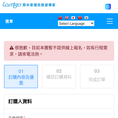
選單
那米哥莊園
很抱歉，目前本團暫不提供線上報名，如有行程需
中國
求，請來電洽詢。
日本
02
03
01
確認訂購資料
訂購內容及優
亞洲韓國
完成訂單
惠
歐美紐澳
訂購人資料
台灣
手機號碼