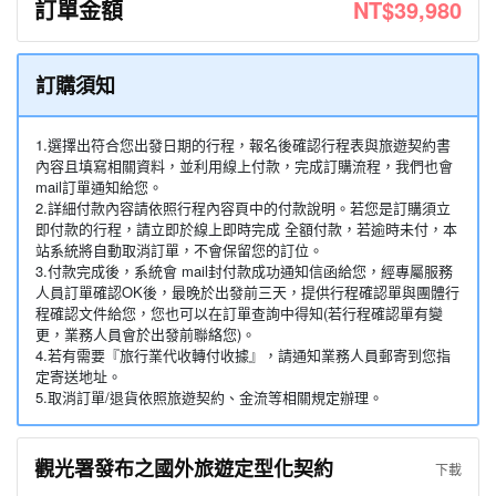
訂單金額
NT$39,980
訂購須知
1.選擇出符合您出發日期的行程，報名後確認行程表與旅遊契約書
內容且填寫相關資料，並利用線上付款，完成訂購流程，我們也會
mail訂單通知給您。
2.詳細付款內容請依照行程內容頁中的付款說明。若您是訂購須立
即付款的行程，請立即於線上即時完成 全額付款，若逾時未付，本
站系統將自動取消訂單，不會保留您的訂位。
3.付款完成後，系統會 mail封付款成功通知信函給您，經專屬服務
人員訂單確認OK後，最晚於出發前三天，提供行程確認單與團體行
程確認文件給您，您也可以在訂單查詢中得知(若行程確認單有變
更，業務人員會於出發前聯絡您)。
4.若有需要『旅行業代收轉付收據』，請通知業務人員郵寄到您指
定寄送地址。
5.取消訂單/退貨依照旅遊契約、金流等相關規定辦理。
觀光署發布之國外旅遊定型化契約
下載