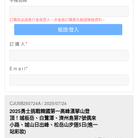
夯講座
自由行
訂購商品請進行會員登入，非會員訂購需先驗證聯絡資料。
驗證/登入
訂 購 人
E m a i l
CJU5B250724A / 2025/07/24
2025勇士挑戰韓國第一高峰漢拏山登
頂！城板岳、白鷺潭、濟州島第7號偶來
小路、城山日出峰、松岳山步道5日(進一
站彩妝)