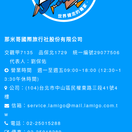
在您於本網站註冊帳號、使用本網站相關產品、服務、活動或
贈獎時，本網站會收集您的個人識別資料，本網站也可以從商
業夥伴處取得個人資料。
當客戶在本網站註冊時，我們會取得您的姓名、電話、住址、
身份證字號、電子郵件、出生日期、性別、行業等相關資料，
當您註冊成功，並登入使用我們的服務後，我們即取得您的資
那米哥國際旅行社股份有限公司
料。註冊時，本網站取得您的姓名、電話、住址、身份證字
號、電子郵件、出生日期、性別、行業等相關資料，當您註冊
交觀甲7135 品保北1729 統一編號29077506
成功，並登入使用我們的服務後，本網站即取得您的資料。
其他除了上述，會保留您在上網瀏覽或查詢時，伺服器自行產
代表人：劉保佑
生的相關記錄，包括您使用連線設備的 IP 位址、使用時間、使
營業時間 週一至週五09:00~18:00 (12:30~1
用的瀏覽器、瀏覽及點選資料紀錄等。本網站會對個別連線者
的瀏覽器予以標示，歸納使用者瀏覽器在本網站內部所瀏覽的
3:30午休時間)
網頁，除非您願意告知您的個人資料，否則本網站不會也無法
公司：(104)台北市中山區民權東路三段41號4
將此項記錄和您對應。請您注意，在本網站網刊登廣告之廠
商，或與連結本網站，也可能蒐集您個人的資料。對於您主動
樓
提供的個人資訊，這些廣告廠商、或連結網站有其個別的私權
信箱：service.lamigo@mail.lamigo.com.t
保護政策，其資料處理措施不適用本網站隱私權保護政策，本
公司不負任何連帶責任。
w
本網站將在事前或註冊登錄取得您的同意後，傳送商業性資料
電話：02-25015288
或電子郵件給您。本公司除了在該資料或電子郵件上註明是由
本公司發送，也會在該資料或電子郵件上提供您能隨時停止接
傳真：02-25018289