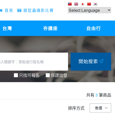
首頁
跟屁蟲攝影比賽
台灣
夯講座
自由行
開始搜索
只找可報名
保證出發
共有
3
筆商品
排序方式