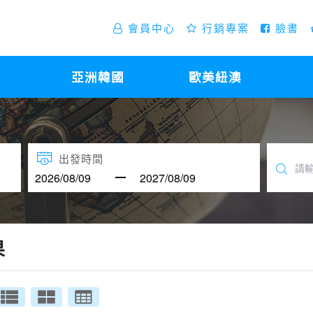
會員中心
行銷專案
臉書
亞洲韓國
歐美紐澳
出發時間
果