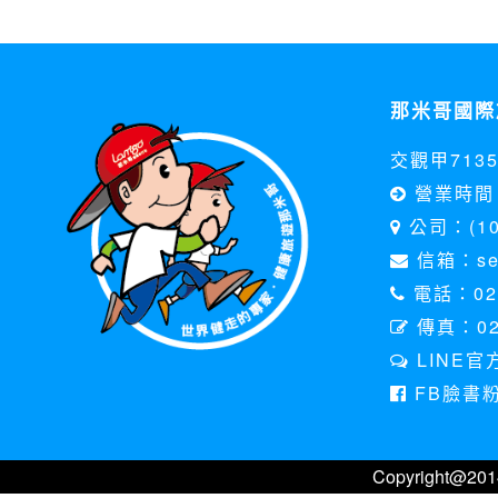
那米哥國際
交觀甲713
營業時間 
公司：(1
信箱：serv
電話：02-
傳真：02
LINE官
FB臉書粉絲團
Copyright@20