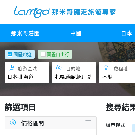
那米哥莊園
中國
日本
團體旅遊
團體自由行
旅遊區域
目的地
啟程地
篩選項目
搜尋結
價格區間
顯示模式