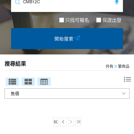
夯講座
自由行
只找可報名
保證出發
開始搜索
搜尋結果
共有
0
筆商品