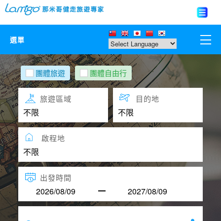
選單
那米哥莊園
團體旅遊
團體自由行
中國
旅遊區域
目的地
日本
啟程地
亞洲韓國
歐美紐澳
出發時間
台灣