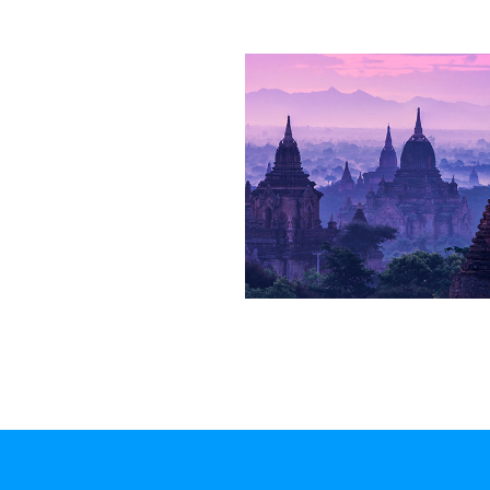
那米哥
口碑好評
出團趣