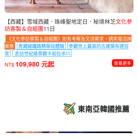
【西藏】雪域西藏．珠峰聖地定日．秘境林芝
文化參
訪客製＆自組團
11日
《文化參訪客製＆自組團》如有考察及交流需求，請來電洽詢
業務
青藏線鐵路精華段體驗
參觀世上最高的古建築布達拉
宮
走訪世紀級景觀卡若拉冰川
109,980 元起
查看更多
NT$
東南亞韓國推薦