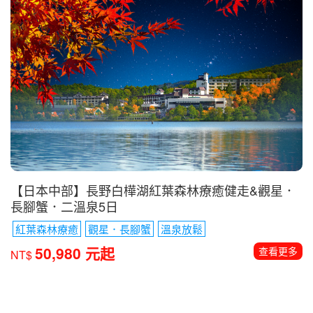
【日本中部】長野白樺湖紅葉森林療癒健走&觀星．
長腳蟹．二溫泉5日
紅葉森林療癒
觀星．長腳蟹
溫泉放鬆
50,980 元起
查看更多
NT$