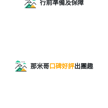
7,980 元起
查看更多
NT$
【馬祖】戰地風光、海島步道、文化巡禮5日
超值報名禮
馬祖跳島之旅
29,980 元起
查看更多
NT$
顯示更多
行前準備及保障