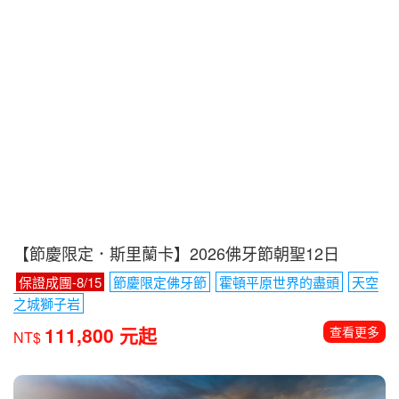
【節慶限定．斯里蘭卡】2026佛牙節朝聖12日
保證成團-8/15
節慶限定佛牙節
霍頓平原世界的盡頭
天空
之城獅子岩
111,800 元起
查看更多
NT$