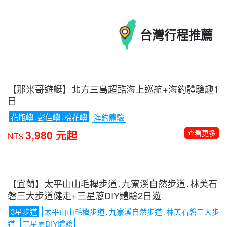
徒步健行
結合海岸線+靈性路線+中央線精華
199,800 元起
查看更多
NT$
【紐西蘭南北島全覽】庫克山國家公園．蒂卡波湖健
走13日
含小費、電子簽
5/16金秋楓紅季節 保證入住隱士飯店
送
LANEW DCS/安底運動鞋
188,800 元起
查看更多
NT$
顯示更多