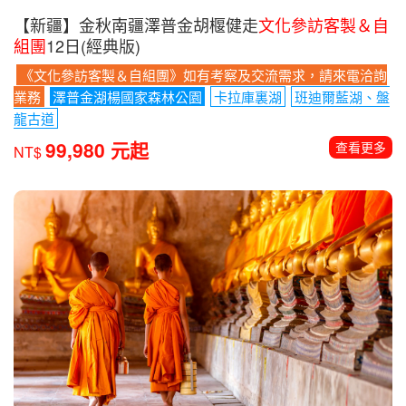
【新疆】金秋南疆澤普金胡椻健走
文化參訪客製＆自
組團
12日(經典版)
《文化參訪客製＆自組團》如有考察及交流需求，請來電洽詢
業務
澤普金湖楊國家森林公園
卡拉庫裏湖
班迪爾藍湖、盤
龍古道
99,980 元起
查看更多
NT$