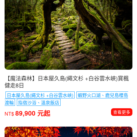
【魔法森林】日本屋久島(繩文杉 +白谷雲水峽)賞楓
健走8日
日本屋久島(繩文杉 +白谷雲水峽)
蝦野火口湖、鹿兒島櫻島
渡輪
指宿沙浴、溫泉飯店
89,900 元起
查看更多
NT$