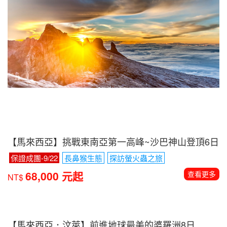
【馬來西亞】挑戰東南亞第一高峰~沙巴神山登頂6日
保證成團-9/22
長鼻猴生態
探訪螢火蟲之旅
68,000 元起
查看更多
NT$