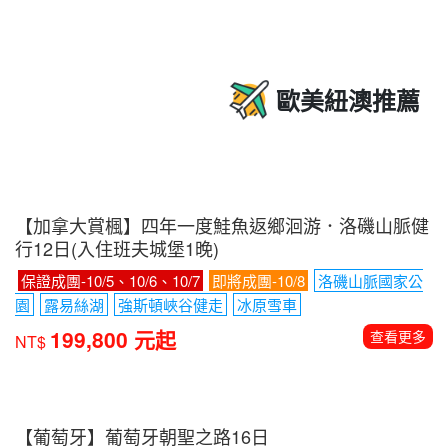
【不丹+尼泊爾】探索幸福夢想國度不丹․虎穴寺․小
瑞士〜富布吉卡自然步道健行․眾神之鄉神秘古國尼
泊爾․喜馬拉雅山日出11日
喜馬拉雅山日出美景步道
無紅綠燈首都．廷布
世界十大奇
寺之一．虎穴寺
富布吉卡自然步道健行
189,800 元起
查看更多
NT$