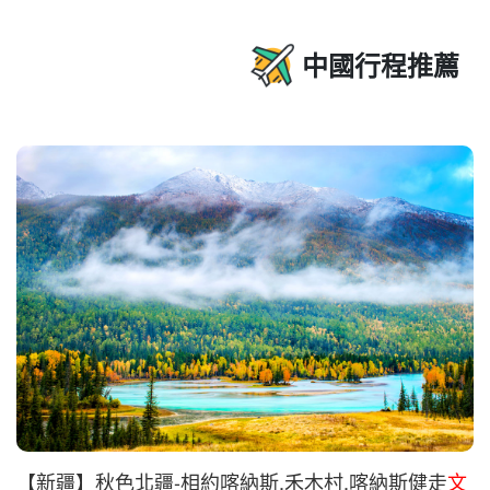
中國行程推薦
【新疆】秋色北疆-相約喀納斯.禾木村.喀納斯健走
文