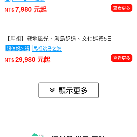
台灣
行程推薦
【那米哥遊艇】北方三島超酷海上巡航+海釣體驗趣1
日
花瓶嶼․彭佳嶼․棉花嶼
海釣體驗
3,980 元起
查看更多
NT$
【宜蘭】太平山山毛櫸步道․九寮溪自然步道․林美石
磐三大步道健走+三星蔥DIY體驗2日遊
3星步道
太平山山毛櫸步道․九寮溪自然步道․林美石磐三大步
道
三星蔥DIY體驗