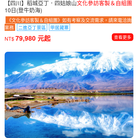
【四川】稻城亞丁．四姑娘山
文化參訪客製＆自組團
10日(登牛奶海)
《文化參訪客製＆自組團》如有考察及交流需求，請來電洽詢
業務
二進亞丁景區
甲居藏寨
79,980 元起
查看更多
NT$