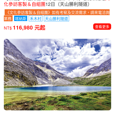
化參訪客製＆自組團
12日（天山勝利隧道）
《文化參訪客製＆自組團》如有考察及交流需求，請來電洽詢
業務
喀納斯
禾木村
天山勝利隧道
116,980 元起
查看更多
NT$