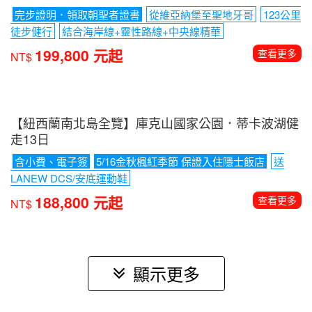
歐美紐澳推薦
【加拿大賞楓】四年一度鮭魚返鄉洄游．洛磯山脈健
行12日(入住班夫城堡1晚)
保證成團-10/5、10/6、10/7
即將成團-10/8
洛磯山脈國家公
園
露易絲湖
強斯頓峽谷健走
冰原雪車
199,800 元起
查看更多
NT$
【葡萄牙】葡萄牙朝聖之路16日
完步證明．領取朝聖者證書
從維亞納堡至聖地牙哥
123公里