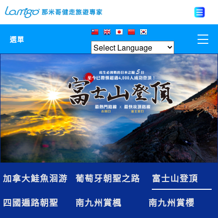
選單
那米哥莊園
中國
日本
亞洲韓國
歐美紐澳
加拿大鮭魚洄游
葡萄牙朝聖之路
富士山登頂
台灣
四國遍路朝聖
南九州賞楓
南九州賞櫻