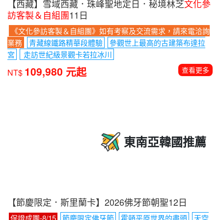
【西藏】雪域西藏．珠峰聖地定日．秘境林芝
文化參
訪客製＆自組團
11日
《文化參訪客製＆自組團》如有考察及交流需求，請來電洽詢
業務
青藏線鐵路精華段體驗
參觀世上最高的古建築布達拉
宮
走訪世紀級景觀卡若拉冰川
109,980 元起
查看更多
NT$
東南亞韓國推薦