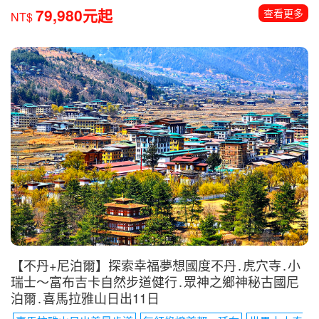
【馬來西亞．汶萊】前進地球最美的婆羅洲8日
姆魯國家公園熱帶雨林健行
古晉長鼻猴自然生態
汶萊超五
星帝國
送LANEW DCS/安底運動鞋
79,980元起
查看更多
NT$