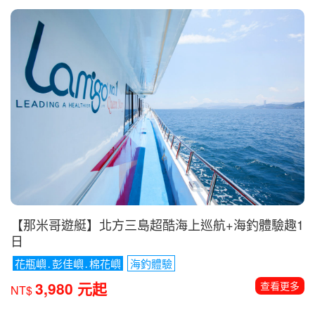
含小費、電子簽
5/16金秋楓紅季節 保證入住隱士飯店
送
LANEW DCS/安底運動鞋
188,800 元起
查看更多
NT$
台灣
行程推薦