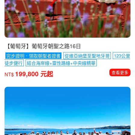
園
露易絲湖
強斯頓峽谷健走
冰原雪車
199,800 元起
查看更多
NT$
【葡萄牙】葡萄牙朝聖之路16日
完步證明．領取朝聖者證書
從維亞納堡至聖地牙哥
123公里