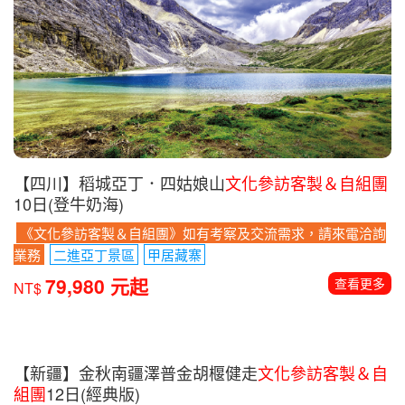
【四川】稻城亞丁．四姑娘山
文化參訪客製＆自組團
10日(登牛奶海)
《文化參訪客製＆自組團》如有考察及交流需求，請來電洽詢
業務
二進亞丁景區
甲居藏寨
79,980 元起
查看更多
NT$
【新疆】金秋南疆澤普金胡椻健走
文化參訪客製＆自
組團
12日(經典版)