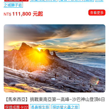
【節慶限定．斯里蘭卡】2026佛牙節朝聖12日
保證成團-8/15
節慶限定佛牙節
霍頓平原世界的盡頭
天空
之城獅子岩
111,800 元起
查看更多
NT$