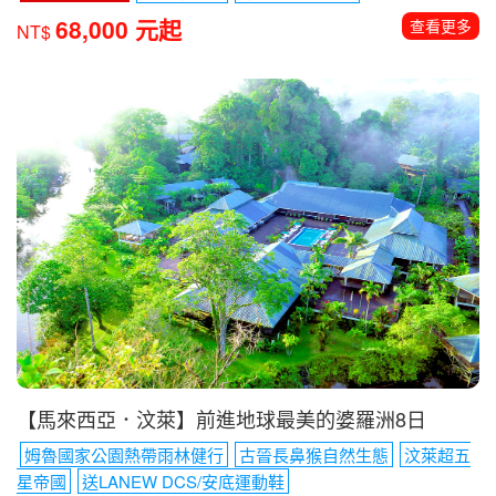
【馬來西亞】挑戰東南亞第一高峰~沙巴神山登頂6日
保證成團-9/22
長鼻猴生態
探訪螢火蟲之旅
68,000 元起
查看更多
NT$