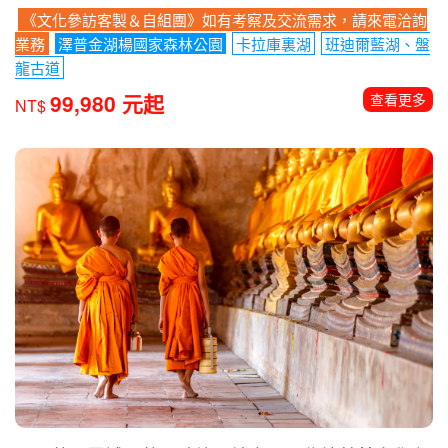
《文化參訪客製＆自組團》如有考察及交流需求，請來電洽詢
業務
澤普金湖楊國家森林公園
卡拉庫裏湖
班迪爾藍湖、盤
龍古道
99,980 元起
查看更多
NT$