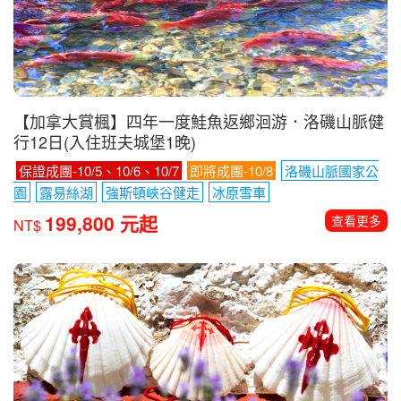
歐美紐澳推薦
【加拿大賞楓】四年一度鮭魚返鄉洄游．洛磯山脈健
行12日(入住班夫城堡1晚)
保證成團-10/5、10/6、10/7
即將成團-10/8
洛磯山脈國家公