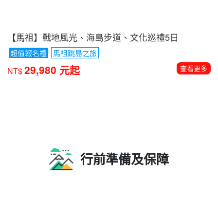
【宜蘭】太平山山毛櫸步道․九寮溪自然步道․林美石
磐三大步道健走+三星蔥DIY體驗2日遊
3星步道
太平山山毛櫸步道․九寮溪自然步道․林美石磐三大步
道
三星蔥DIY體驗
7,980 元起
查看更多
NT$
【馬祖】戰地風光、海島步道、文化巡禮5日
超值報名禮
馬祖跳島之旅
29,980 元起
查看更多
NT$