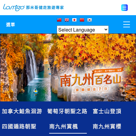
選單
那米哥莊園
中國
日本
亞洲韓國
歐美紐澳
加拿大鮭魚洄游
葡萄牙朝聖之路
富士山登頂
台灣
四國遍路朝聖
南九州賞楓
南九州賞櫻