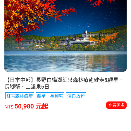
【日本中部】長野白樺湖紅葉森林療癒健走&觀星．
長腳蟹．二溫泉5日
紅葉森林療癒
觀星．長腳蟹
溫泉放鬆
50,980 元起
查看更多
NT$