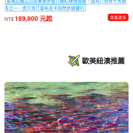
【不丹+尼泊爾】探索幸福夢想國度不丹․虎穴寺․小
瑞士〜富布吉卡自然步道健行․眾神之鄉神秘古國尼
泊爾․喜馬拉雅山日出11日
喜馬拉雅山日出美景步道
無紅綠燈首都．廷布
世界十大奇
寺之一．虎穴寺
富布吉卡自然步道健行
189,800 元起
查看更多
NT$