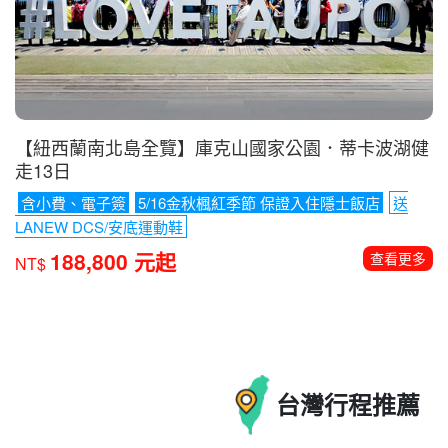
徒步健行
結合海岸線+靈性路線+中央線精華
199,800 元起
查看更多
NT$
【紐西蘭南北島全覽】庫克山國家公園．蒂卡波湖健
走13日