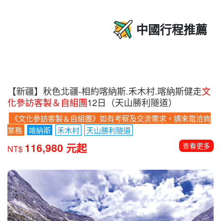
中國行程推薦
【新疆】秋色北疆-相約喀納斯.禾木村.喀納斯健走
文
化參訪客製＆自組團
12日（天山勝利隧道）
《文化參訪客製＆自組團》如有考察及交流需求，請來電洽詢
業務
喀納斯
禾木村
天山勝利隧道
116,980 元起
查看更多
NT$