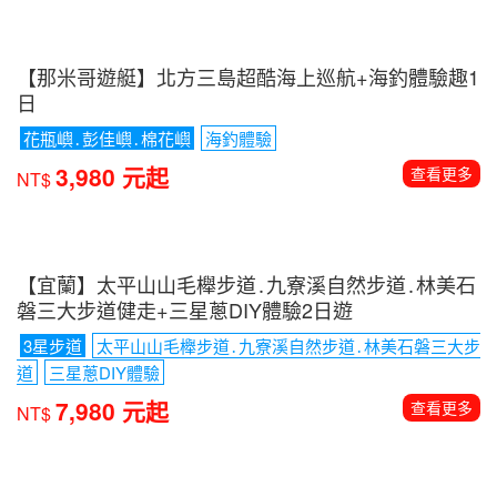
【那米哥遊艇】北方三島超酷海上巡航+海釣體驗趣1
日
花瓶嶼․彭佳嶼․棉花嶼
海釣體驗
3,980 元起
查看更多
NT$
【宜蘭】太平山山毛櫸步道․九寮溪自然步道․林美石
磐三大步道健走+三星蔥DIY體驗2日遊
3星步道
太平山山毛櫸步道․九寮溪自然步道․林美石磐三大步
道
三星蔥DIY體驗
7,980 元起
查看更多
NT$