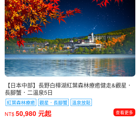
【日本中部】長野白樺湖紅葉森林療癒健走&觀星．
長腳蟹．二溫泉5日
紅葉森林療癒
觀星．長腳蟹
溫泉放鬆
50,980 元起
查看更多
NT$