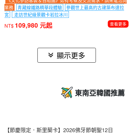
《文化參訪客製＆自組團》如有考察及交流需求，請來電洽詢
業務
青藏線鐵路精華段體驗
參觀世上最高的古建築布達拉
宮
走訪世紀級景觀卡若拉冰川
109,980 元起
查看更多
NT$
顯示更多
東南亞韓國推薦
【節慶限定．斯里蘭卡】2026佛牙節朝聖12日