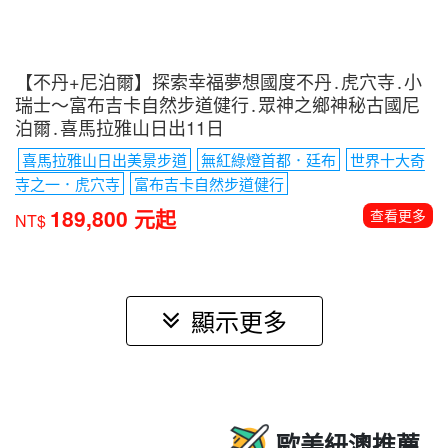
【不丹+尼泊爾】探索幸福夢想國度不丹․虎穴寺․小
瑞士〜富布吉卡自然步道健行․眾神之鄉神秘古國尼
泊爾․喜馬拉雅山日出11日
喜馬拉雅山日出美景步道
無紅綠燈首都．廷布
世界十大奇
寺之一．虎穴寺
富布吉卡自然步道健行
189,800 元起
查看更多
NT$
顯示更多
歐美紐澳推薦