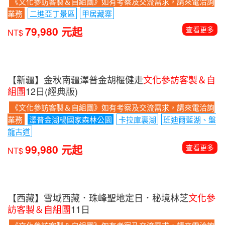
《文化參訪客製＆自組團》如有考察及交流需求，請來電洽詢
業務
二進亞丁景區
甲居藏寨
79,980 元起
查看更多
NT$
【新疆】金秋南疆澤普金胡椻健走
文化參訪客製＆自
組團
12日(經典版)
《文化參訪客製＆自組團》如有考察及交流需求，請來電洽詢
業務
澤普金湖楊國家森林公園
卡拉庫裏湖
班迪爾藍湖、盤
龍古道
99,980 元起
查看更多
NT$
【西藏】雪域西藏．珠峰聖地定日．秘境林芝
文化參
訪客製＆自組團
11日