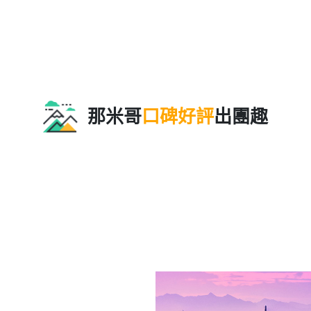
那米哥
口碑好評
出團趣