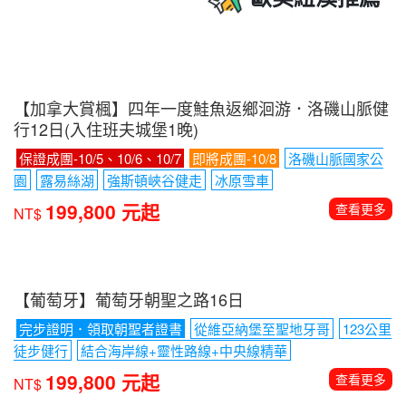
【加拿大賞楓】四年一度鮭魚返鄉洄游．洛磯山脈健
行12日(入住班夫城堡1晚)
保證成團-10/5、10/6、10/7
即將成團-10/8
洛磯山脈國家公
園
露易絲湖
強斯頓峽谷健走
冰原雪車
199,800 元起
查看更多
NT$
【葡萄牙】葡萄牙朝聖之路16日
完步證明．領取朝聖者證書
從維亞納堡至聖地牙哥
123公里
徒步健行
結合海岸線+靈性路線+中央線精華
199,800 元起
查看更多
NT$