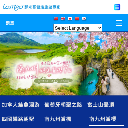
選單
那米哥莊園
中國
日本
亞洲韓國
歐美紐澳
加拿大鮭魚洄游
葡萄牙朝聖之路
富士山登頂
台灣
四國遍路朝聖
南九州賞楓
南九州賞櫻