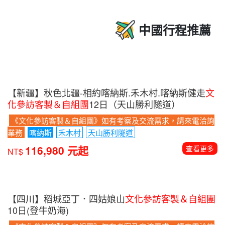
中國行程推薦
【新疆】秋色北疆-相約喀納斯.禾木村.喀納斯健走
文
化參訪客製＆自組團
12日（天山勝利隧道）
《文化參訪客製＆自組團》如有考察及交流需求，請來電洽詢
業務
喀納斯
禾木村
天山勝利隧道
116,980 元起
查看更多
NT$
【四川】稻城亞丁．四姑娘山
文化參訪客製＆自組團
10日(登牛奶海)