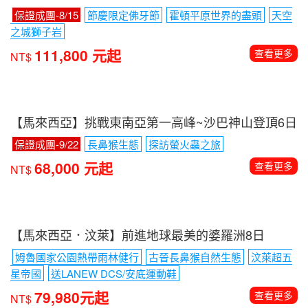
保證成團-8/15
節慶限定佛牙節
霍頓平原世界的盡頭
天空
之城獅子岩
111,800 元起
查看更多
NT$
【馬來西亞】挑戰東南亞第一高峰~沙巴神山登頂6日
保證成團-9/22
長鼻猴生態
探訪螢火蟲之旅
68,000 元起
查看更多
NT$
【馬來西亞．汶萊】前進地球最美的婆羅洲8日
姆魯國家公園熱帶雨林健行
古晉長鼻猴自然生態
汶萊超五
星帝國
送LANEW DCS/安底運動鞋
79,980元起
查看更多
NT$