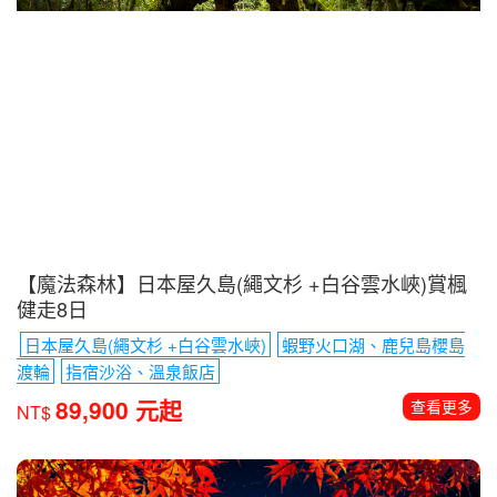
【魔法森林】日本屋久島(繩文杉 +白谷雲水峽)賞楓
健走8日
日本屋久島(繩文杉 +白谷雲水峽)
蝦野火口湖、鹿兒島櫻島
渡輪
指宿沙浴、溫泉飯店
89,900 元起
查看更多
NT$