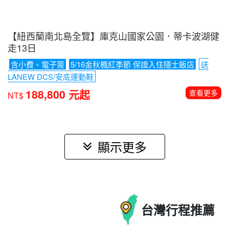
【紐西蘭南北島全覽】庫克山國家公園．蒂卡波湖健
走13日
含小費、電子簽
5/16金秋楓紅季節 保證入住隱士飯店
送
LANEW DCS/安底運動鞋
188,800 元起
查看更多
NT$
顯示更多
台灣
行程推薦