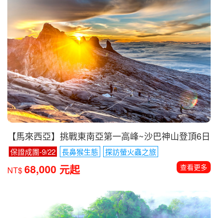
【馬來西亞】挑戰東南亞第一高峰~沙巴神山登頂6日
保證成團-9/22
長鼻猴生態
探訪螢火蟲之旅
68,000 元起
查看更多
NT$