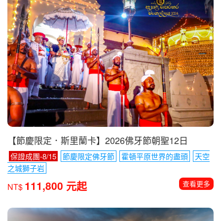
【節慶限定．斯里蘭卡】2026佛牙節朝聖12日
保證成團-8/15
節慶限定佛牙節
霍頓平原世界的盡頭
天空
之城獅子岩
111,800 元起
查看更多
NT$