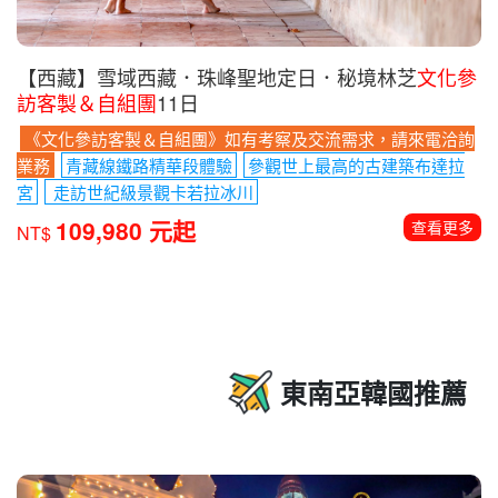
【西藏】雪域西藏．珠峰聖地定日．秘境林芝
文化參
訪客製＆自組團
11日
《文化參訪客製＆自組團》如有考察及交流需求，請來電洽詢
業務
青藏線鐵路精華段體驗
參觀世上最高的古建築布達拉
宮
走訪世紀級景觀卡若拉冰川
109,980 元起
查看更多
NT$
東南亞韓國推薦