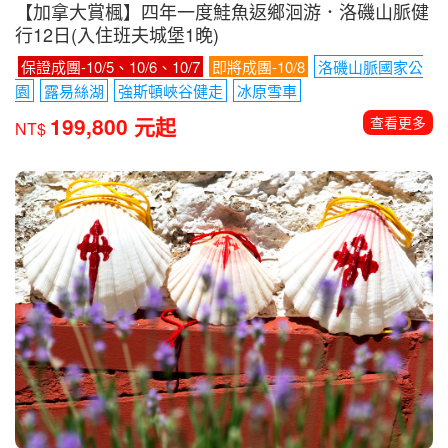
【加拿大賞楓】四年一度鮭魚返鄉洄游．洛磯山脈健
行12日(入住班夫城堡1晚)
保證成團-10/5、10/6、10/7
即將成團-10/8
洛磯山脈國家公
園
露易絲湖
強斯頓峽谷健走
冰原雪車
199,800 元起
查看更多
NT$