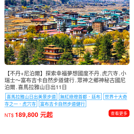
【不丹+尼泊爾】探索幸福夢想國度不丹․虎穴寺․小
瑞士〜富布吉卡自然步道健行․眾神之鄉神秘古國尼
泊爾․喜馬拉雅山日出11日
喜馬拉雅山日出美景步道
無紅綠燈首都．廷布
世界十大奇
寺之一．虎穴寺
富布吉卡自然步道健行
189,800 元起
查看更多
NT$