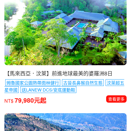
【馬來西亞．汶萊】前進地球最美的婆羅洲8日
姆魯國家公園熱帶雨林健行
古晉長鼻猴自然生態
汶萊超五
星帝國
送LANEW DCS/安底運動鞋
79,980元起
查看更多
NT$