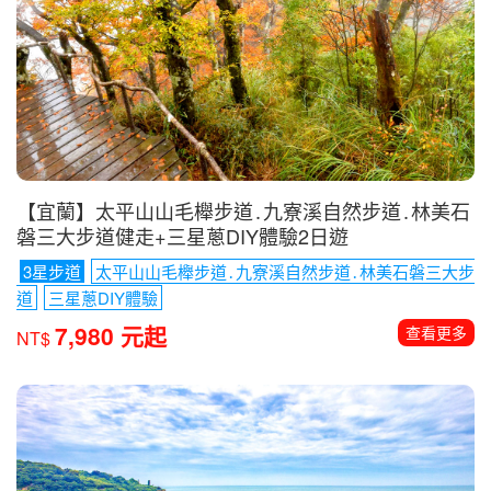
【宜蘭】太平山山毛櫸步道․九寮溪自然步道․林美石
磐三大步道健走+三星蔥DIY體驗2日遊
3星步道
太平山山毛櫸步道․九寮溪自然步道․林美石磐三大步
道
三星蔥DIY體驗
7,980 元起
查看更多
NT$