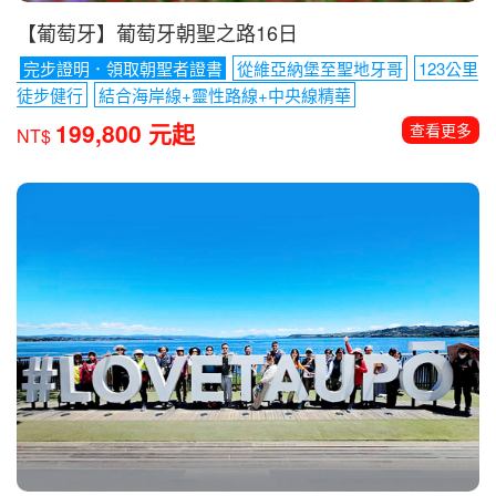
【葡萄牙】葡萄牙朝聖之路16日
完步證明．領取朝聖者證書
從維亞納堡至聖地牙哥
123公里
徒步健行
結合海岸線+靈性路線+中央線精華
199,800 元起
查看更多
NT$