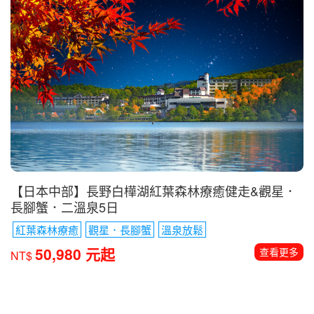
【日本中部】長野白樺湖紅葉森林療癒健走&觀星．
長腳蟹．二溫泉5日
紅葉森林療癒
觀星．長腳蟹
溫泉放鬆
50,980 元起
查看更多
NT$