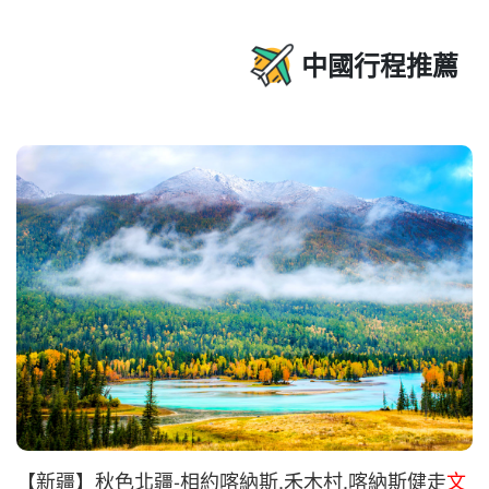
中國行程推薦
【新疆】秋色北疆-相約喀納斯.禾木村.喀納斯健走
文