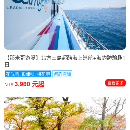
【那米哥遊艇】北方三島超酷海上巡航+海釣體驗趣1
日
花瓶嶼․彭佳嶼․棉花嶼
海釣體驗
3,980 元起
查看更多
NT$