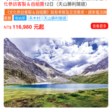
化參訪客製＆自組團
12日（天山勝利隧道）
《文化參訪客製＆自組團》如有考察及交流需求，請來電洽詢
業務
喀納斯
禾木村
天山勝利隧道
116,980 元起
查看更多
NT$