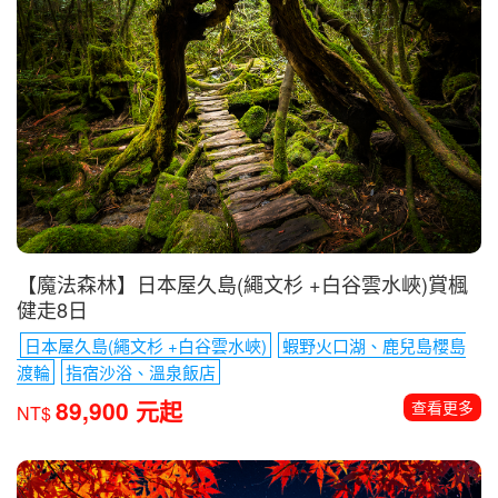
【魔法森林】日本屋久島(繩文杉 +白谷雲水峽)賞楓
健走8日
日本屋久島(繩文杉 +白谷雲水峽)
蝦野火口湖、鹿兒島櫻島
渡輪
指宿沙浴、溫泉飯店
89,900 元起
查看更多
NT$