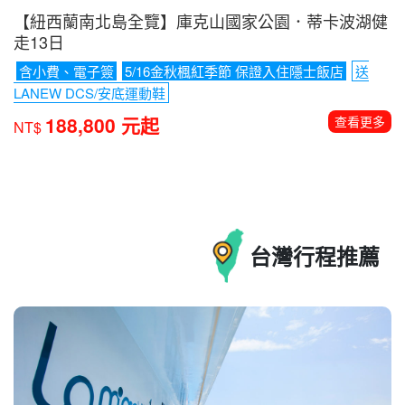
【紐西蘭南北島全覽】庫克山國家公園．蒂卡波湖健
走13日
含小費、電子簽
5/16金秋楓紅季節 保證入住隱士飯店
送
LANEW DCS/安底運動鞋
188,800 元起
查看更多
NT$
台灣
行程推薦