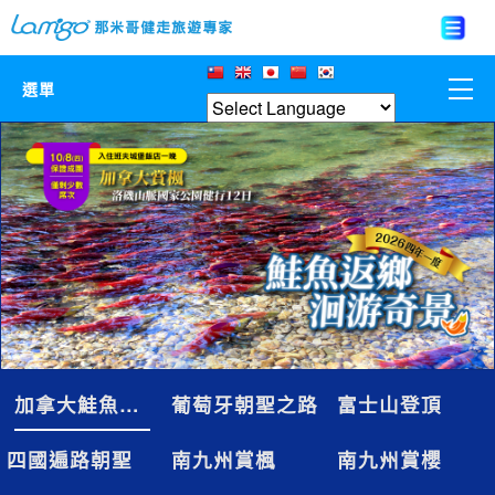
選單
那米哥莊園
中國
日本
亞洲韓國
歐美紐澳
加拿大鮭魚洄游
葡萄牙朝聖之路
富士山登頂
台灣
四國遍路朝聖
南九州賞楓
南九州賞櫻