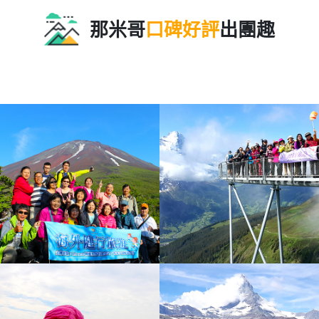
那米哥
口碑好評
出團趣