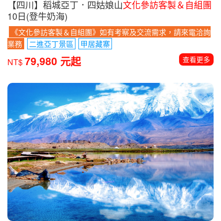
【四川】稻城亞丁．四姑娘山
文化參訪客製＆自組團
10日(登牛奶海)
《文化參訪客製＆自組團》如有考察及交流需求，請來電洽詢
業務
二進亞丁景區
甲居藏寨
79,980 元起
查看更多
NT$