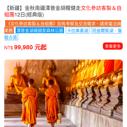
【新疆】金秋南疆澤普金胡椻健走
文化參訪客製＆自
組團
12日(經典版)
《文化參訪客製＆自組團》如有考察及交流需求，請來電洽詢
業務
澤普金湖楊國家森林公園
卡拉庫裏湖
班迪爾藍湖、盤
龍古道
99,980 元起
查看更多
NT$