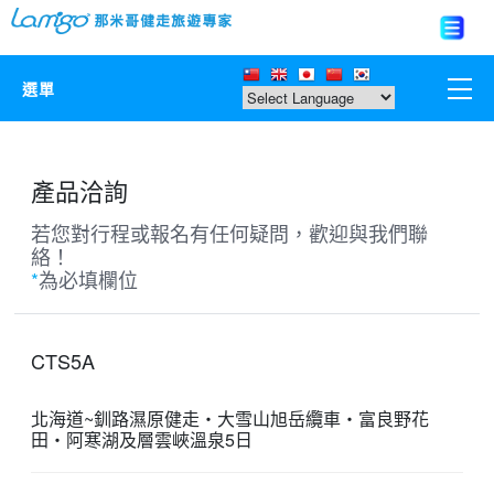
選單
那米哥莊園
產品洽詢
中國
若您對行程或報名有任何疑問，歡迎與我們聯
絡！
日本
*
為必填欄位
亞洲韓國
CTS5A
歐美紐澳
北海道~釧路濕原健走‧大雪山旭岳纜車‧富良野花
田‧阿寒湖及層雲峽溫泉5日
台灣