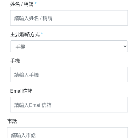
夯講座
姓名 / 稱謂
*
自由行
主要聯絡方式
*
手機
Email信箱
市話