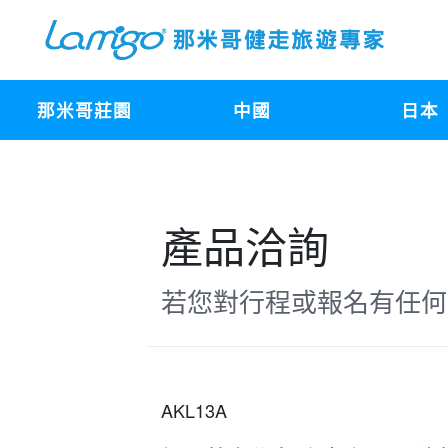
那米哥莊園
中國
日本
產品洽詢
若您對行程或報名有任何
AKL13A