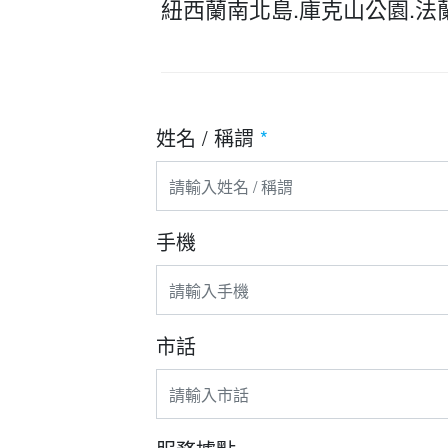
紐西蘭南北島.庫克山公園.法
姓名 / 稱謂
*
手機
市話