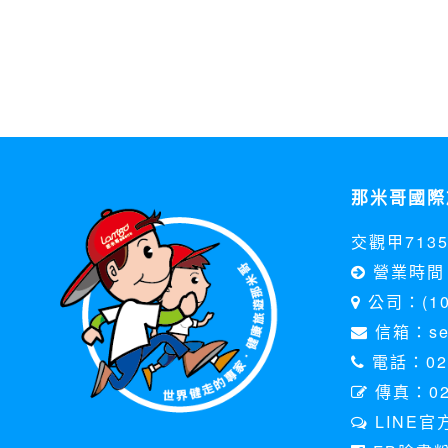
那米哥國際
交觀甲713
營業時間 
公司：(1
信箱：serv
電話：02-
傳真：02
LINE官