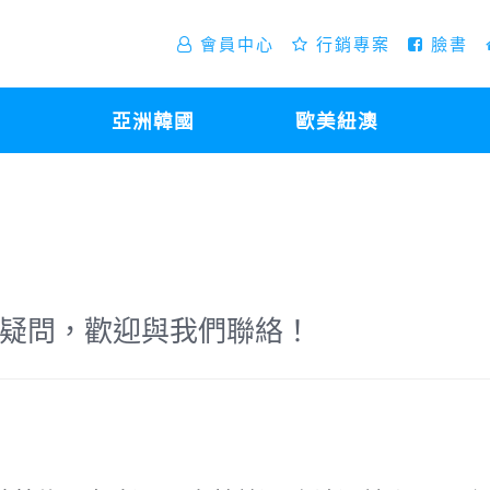
會員中心
行銷專案
臉書
亞洲韓國
歐美紐澳
疑問，歡迎與我們聯絡！