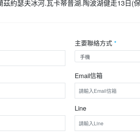
蘭茲約瑟夫冰河.瓦卡蒂普湖.陶波湖健走13日(
主要聯絡方式
*
Email信箱
Line