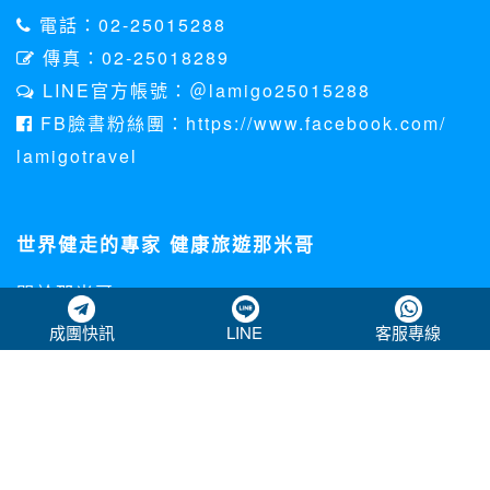
電話：02-25015288
傳真：02-25018289
LINE官方帳號：＠lamigo25015288
FB臉書粉絲團：https://www.facebook.com/
lamigotravel
世界健走的專家 健康旅遊那米哥
關於那米哥
個資法聲明
成團快訊
LINE
客服專線
客訴處理專區
下載資料