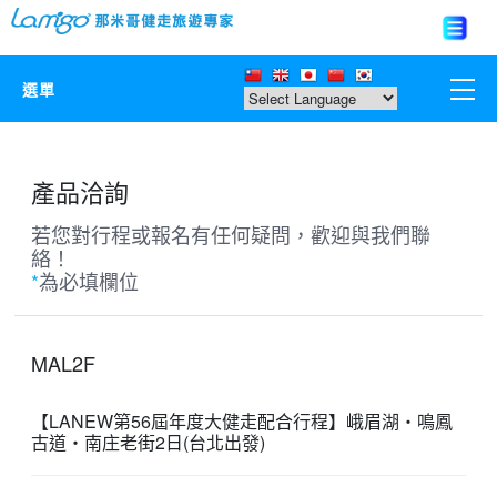
選單
那米哥莊園
產品洽詢
中國
若您對行程或報名有任何疑問，歡迎與我們聯
絡！
日本
*
為必填欄位
亞洲韓國
MAL2F
歐美紐澳
【LANEW第56屆年度大健走配合行程】峨眉湖‧鳴鳳
古道‧南庄老街2日(台北出發)
台灣