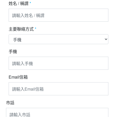
夯講座
姓名 / 稱謂
*
自由行
主要聯絡方式
*
手機
Email信箱
市話