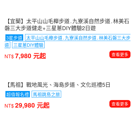
【紐西蘭南北島全覽】庫克山國家公園．蒂卡波湖健
走13日
含小費、電子簽
5/16金秋楓紅季節 保證入住隱士飯店
送
LANEW DCS/安底運動鞋
188,800 元起
查看更多
NT$
台灣
行程推薦