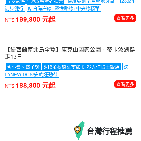
【加拿大賞楓】四年一度鮭魚返鄉洄游．洛磯山脈健
行12日(入住班夫城堡1晚)
保證成團-10/5、10/6、10/7
即將成團-10/8
洛磯山脈國家公
園
露易絲湖
強斯頓峽谷健走
冰原雪車
199,800 元起
查看更多
NT$