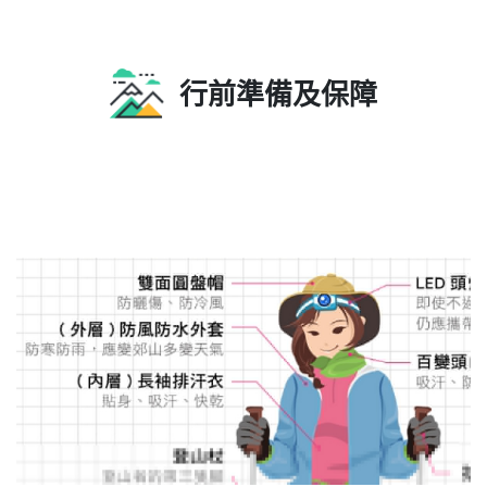
【那米哥遊艇】北方三島超酷海上巡航+海釣體驗趣1
日
花瓶嶼․彭佳嶼․棉花嶼
海釣體驗
3,980 元起
查看更多
NT$