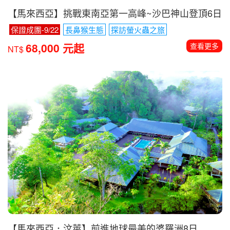
【馬來西亞】挑戰東南亞第一高峰~沙巴神山登頂6日
保證成團-9/22
長鼻猴生態
探訪螢火蟲之旅
68,000 元起
查看更多
NT$