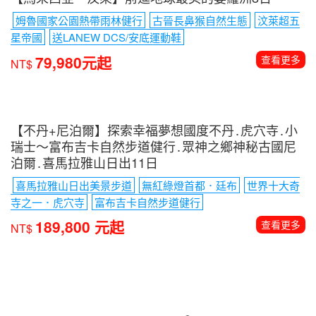
【馬來西亞．汶萊】前進地球最美的婆羅洲8日
姆魯國家公園熱帶雨林健行
古晉長鼻猴自然生態
汶萊超五
星帝國
送LANEW DCS/安底運動鞋
79,980元起
查看更多
NT$