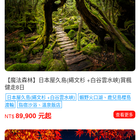
【魔法森林】日本屋久島(繩文杉 +白谷雲水峽)賞楓
健走8日
日本屋久島(繩文杉 +白谷雲水峽)
蝦野火口湖、鹿兒島櫻島
渡輪
指宿沙浴、溫泉飯店
89,900 元起
查看更多
NT$