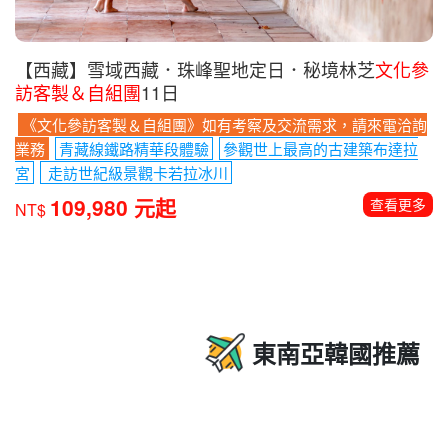
【西藏】雪域西藏．珠峰聖地定日．秘境林芝
文化參
訪客製＆自組團
11日
《文化參訪客製＆自組團》如有考察及交流需求，請來電洽詢
業務
青藏線鐵路精華段體驗
參觀世上最高的古建築布達拉
宮
走訪世紀級景觀卡若拉冰川
109,980 元起
查看更多
NT$
東南亞韓國推薦