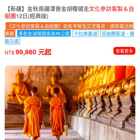
【新疆】金秋南疆澤普金胡椻健走
文化參訪客製＆自
組團
12日(經典版)
《文化參訪客製＆自組團》如有考察及交流需求，請來電洽詢
業務
澤普金湖楊國家森林公園
卡拉庫裏湖
班迪爾藍湖、盤
龍古道
99,980 元起
查看更多
NT$