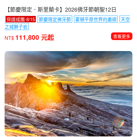
【節慶限定．斯里蘭卡】2026佛牙節朝聖12日
保證成團-8/15
節慶限定佛牙節
霍頓平原世界的盡頭
天空
之城獅子岩
111,800 元起
查看更多
NT$