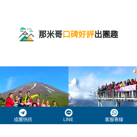
【宜蘭】太平山山毛櫸步道․九寮溪自然步道․林美石
磐三大步道健走+三星蔥DIY體驗2日遊
3星步道
太平山山毛櫸步道․九寮溪自然步道․林美石磐三大步
道
三星蔥DIY體驗
7,980 元起
查看更多
NT$
成團快訊
LINE
客服專線