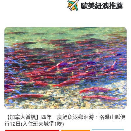
【不丹+尼泊爾】探索幸福夢想國度不丹․虎穴寺․小
瑞士〜富布吉卡自然步道健行․眾神之鄉神秘古國尼
泊爾․喜馬拉雅山日出11日
喜馬拉雅山日出美景步道
無紅綠燈首都．廷布
世界十大奇
寺之一．虎穴寺
富布吉卡自然步道健行
189,800 元起
查看更多
NT$