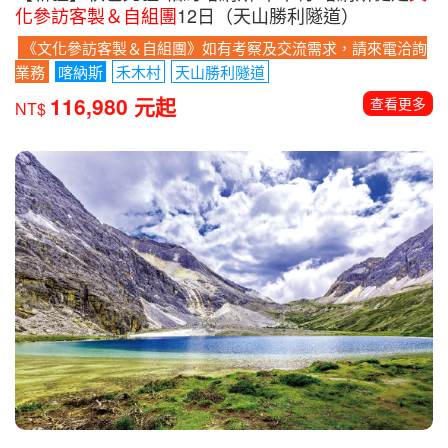
化參訪客製＆自組團
12日（天山勝利隧道）
《文化參訪客製＆自組團》如有考察及交流需求，請來電洽詢
業務
喀納斯
禾木村
天山勝利隧道
116,980 元起
查看更多
NT$