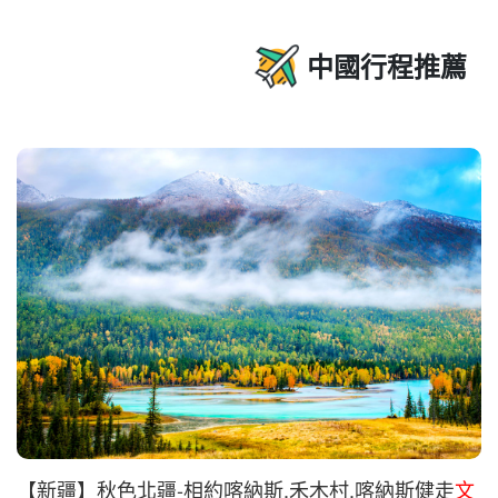
中國行程推薦
【新疆】秋色北疆-相約喀納斯.禾木村.喀納斯健走
文