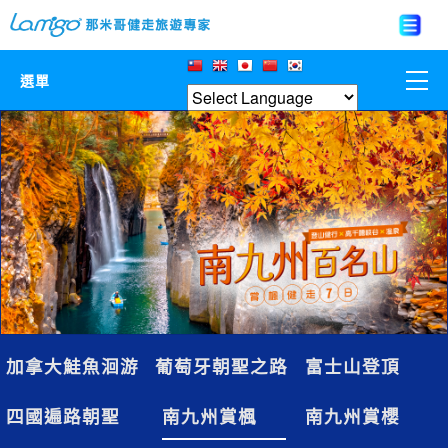
選單
那米哥莊園
中國
日本
亞洲韓國
歐美紐澳
加拿大鮭魚洄游
葡萄牙朝聖之路
富士山登頂
台灣
四國遍路朝聖
南九州賞楓
南九州賞櫻