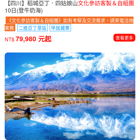
【四川】稻城亞丁．四姑娘山
文化參訪客製＆自組團
10日(登牛奶海)
《文化參訪客製＆自組團》如有考察及交流需求，請來電洽詢
業務
二進亞丁景區
甲居藏寨
79,980 元起
查看更多
NT$