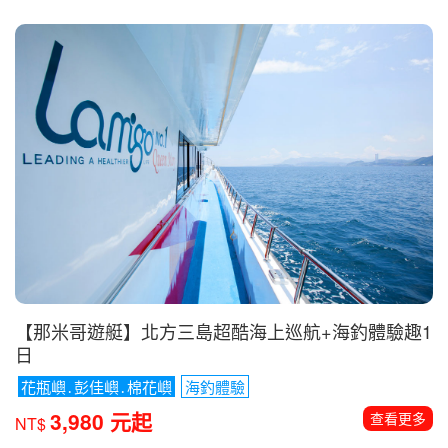
【葡萄牙】葡萄牙朝聖之路16日
完步證明．領取朝聖者證書
從維亞納堡至聖地牙哥
123公里
徒步健行
結合海岸線+靈性路線+中央線精華
199,800 元起
查看更多
NT$