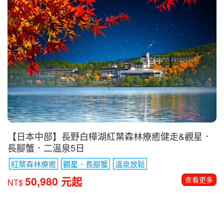
【日本中部】長野白樺湖紅葉森林療癒健走&觀星．
長腳蟹．二溫泉5日
紅葉森林療癒
觀星．長腳蟹
溫泉放鬆
50,980 元起
查看更多
NT$